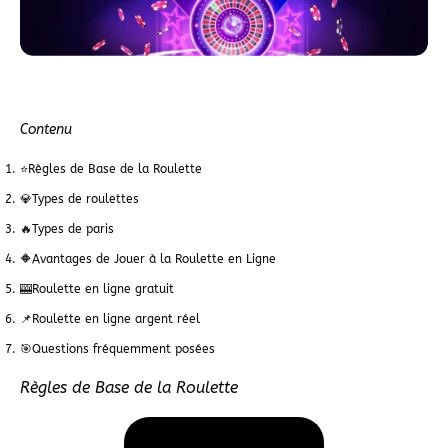
Contenu
⭐Règles de Base de la Roulette
💎Types de roulettes
🔥Types de paris
🔶Avantages de Jouer à la Roulette en Ligne
🎰Roulette en ligne gratuit
📌Roulette en ligne argent réel
🎯Questions fréquemment posées
Règles de Base de la Roulette