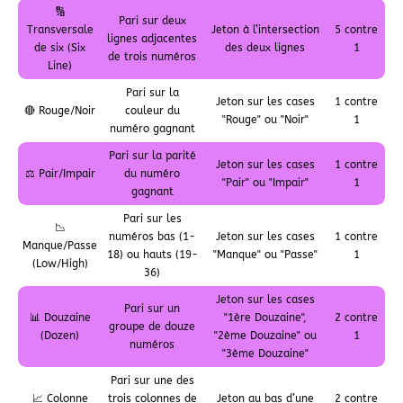
🔢
Pari sur deux
Transversale
Jeton à l’intersection
5 contre
lignes adjacentes
de six (Six
des deux lignes
1
de trois numéros
Line)
Pari sur la
Jeton sur les cases
1 contre
🔴 Rouge/Noir
couleur du
"Rouge" ou "Noir"
1
numéro gagnant
Pari sur la parité
Jeton sur les cases
1 contre
⚖️ Pair/Impair
du numéro
"Pair" ou "Impair"
1
gagnant
Pari sur les
📉
numéros bas (1-
Jeton sur les cases
1 contre
Manque/Passe
18) ou hauts (19-
"Manque" ou "Passe"
1
(Low/High)
36)
Jeton sur les cases
Pari sur un
📊 Douzaine
"1ère Douzaine",
2 contre
groupe de douze
(Dozen)
"2ème Douzaine" ou
1
numéros
"3ème Douzaine"
Pari sur une des
📈 Colonne
trois colonnes de
Jeton au bas d’une
2 contre