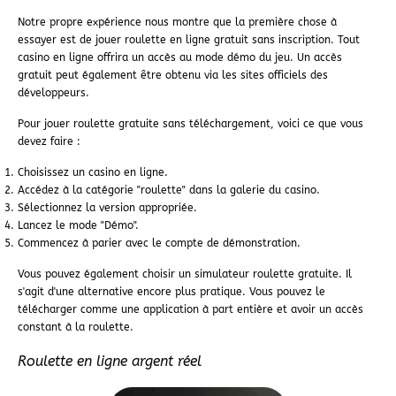
Notre propre expérience nous montre que la première chose à
essayer est de jouer roulette en ligne gratuit sans inscription. Tout
casino en ligne offrira un accès au mode démo du jeu. Un accès
gratuit peut également être obtenu via les sites officiels des
développeurs.
Pour jouer roulette gratuite sans téléchargement, voici ce que vous
devez faire :
Choisissez un casino en ligne.
Accédez à la catégorie "roulette" dans la galerie du casino.
Sélectionnez la version appropriée.
Lancez le mode "Démo".
Commencez à parier avec le compte de démonstration.
Vous pouvez également choisir un simulateur roulette gratuite. Il
s'agit d'une alternative encore plus pratique. Vous pouvez le
télécharger comme une application à part entière et avoir un accès
constant à la roulette.
Roulette en ligne argent réel