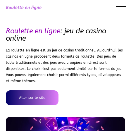
Roulette en ligne
: jeu de casino
online
La roulette en ligne est un jeu de casino traditionnel. Aujourd'hui, les
casinos en ligne proposent deux formats de roulette. Des jeux de
table traditionnels et des jeux avec croupiers en direct sont
disponibles. Le choix n'est pas seulement limité par le format du jeu.
Vous pouvez également choisir parmi différents types, développeurs
et même thèmes.
Aller sur le site