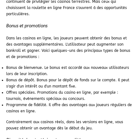
continuent de privilégier les casinos terrestres. Mais ceux qui
choisissent la roulette en ligne France s'ouvrent à des opportunités
particulières.
Bonus et promotions
Dans les casinos en ligne, les joueurs peuvent obtenir des bonus et
des avantages supplémentaires. L'utilisateur peut augmenter son
bankroll et gagner. Voici quelques-uns des principaux types de bonus
et de promotions :
Bonus de bienvenue. Le bonus est accordé aux nouveaux utilisateurs
lors de leur inscription.
Bonus de dépôt. Bonus pour le dépôt de fonds sur le compte. Il peut
s'agir d'un intérêt ou d'un montant fixe.
Offres spéciales. Promotions du casino en ligne, par exemple :
tournois, événements spéciaux ou concours.
Programme de fidélité. Il offre des avantages aux joueurs réguliers de
casinos en ligne.
Contrairement aux casinos réels, dans les versions en ligne, vous
pouvez obtenir un avantage dès le début du jeu.